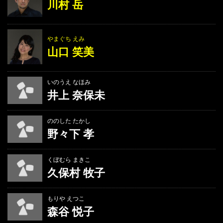
川村 岳
やまぐち えみ
山口 笑美
いのうえ なほみ
井上 奈保未
ののした たかし
野々下 孝
くぼむら まきこ
久保村 牧子
もりや えつこ
森谷 悦子