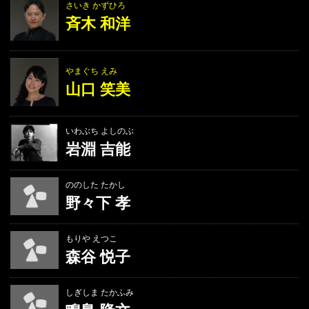
さいき かずひろ
斉木 和洋
やまぐち えみ
山口 笑美
いわぶち よしのぶ
岩淵 吉能
ののした たかし
野々下 孝
もりや えつこ
森谷 悦子
しぎしま たかふみ