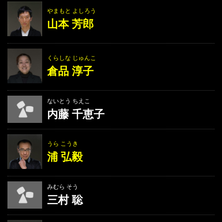
やまもと よしろう
山本 芳郎
くらしな じゅんこ
倉品 淳子
ないとう ちえこ
内藤 千恵子
うら こうき
浦 弘毅
みむら そう
三村 聡