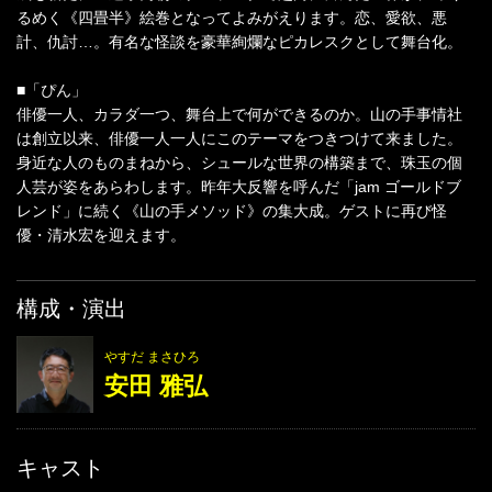
るめく《四畳半》絵巻となってよみがえります。恋、愛欲、悪
計、仇討…。有名な怪談を豪華絢爛なピカレスクとして舞台化。
■「ぴん」
俳優一人、カラダ一つ、舞台上で何ができるのか。山の手事情社
は創立以来、俳優一人一人にこのテーマをつきつけて来ました。
身近な人のものまねから、シュールな世界の構築まで、珠玉の個
人芸が姿をあらわします。昨年大反響を呼んだ「jam ゴールドブ
レンド」に続く《山の手メソッド》の集大成。ゲストに再び怪
優・清水宏を迎えます。
構成・演出
やすだ まさひろ
安田 雅弘
キャスト