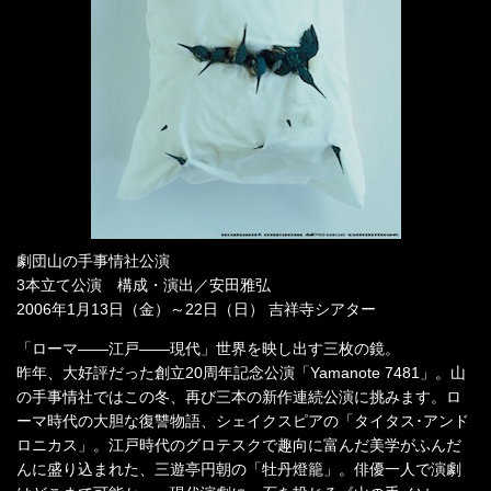
劇団山の手事情社公演
3本立て公演 構成・演出／安田雅弘
2006年1月13日（金）～22日（日） 吉祥寺シアター
「ローマ――江戸――現代」世界を映し出す三枚の鏡。
昨年、大好評だった創立20周年記念公演「Yamanote 7481」。山
の手事情社ではこの冬、再び三本の新作連続公演に挑みます。ロ
ーマ時代の大胆な復讐物語、シェイクスピアの「タイタス･アンド
ロニカス」。江戸時代のグロテスクで趣向に富んだ美学がふんだ
んに盛り込まれた、三遊亭円朝の「牡丹燈籠」。俳優一人で演劇