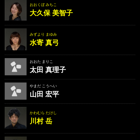
おおくぼ みちこ
大久保 美智子
みずより まゆみ
水寄 真弓
おおた まりこ
太田 真理子
やまだ こうへい
山田 宏平
かわむら たけし
川村 岳