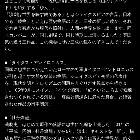
はどこまで可能か――現代演劇に一石を投じる《山の手メソッ
ド》を紹介する「ぴん」。
「演劇は世界を映す鏡である」とはシェイクスピアの言葉。日本
でも「鏡物」といえば歴史物語のこと。三枚の新しい鏡が、それ
ぞれ違う観点から現代を照射し、人間や世界を映し出します。同
じカンパニーが、同じ劇場で、同じ時期に上演するまったく雰囲
気の違う三作品。この機会にぜひ三枚の鏡をのぞきこんでくださ
い。
■「タイタス・アンドロニカス」
国家に忠実につかえていたローマの将軍タイタス･アンドロニカス
が引き起こす大胆な復讐の物語。シェイクスピア初期の代表作
を、現代文明とテロリズムの問題をえぐりだす視点から描きま
す。`05年9月にスイス、ドイツで初演、「細かいところまで修練
されつくされている演技」「尊厳と清潔さに満ちた舞台」と絶賛
された作品の日本初演。
■「牡丹燈籠」
演劇史上はじめて原作の落語に忠実に全編を上演した、`01年の
「平成・円朝・牡丹燈籠」から5年。演出、キャストを一新し、構
成も新たに三遊亭円朝のグロテスクで趣向に富んだ世界が、めく