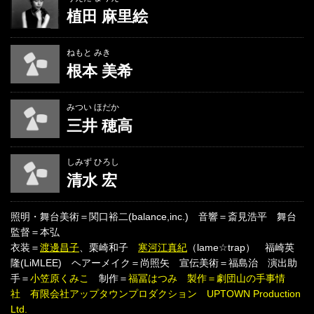
植田 麻里絵
ねもと みき
根本 美希
みつい ほだか
三井 穂高
しみず ひろし
清水 宏
照明・舞台美術＝関口裕二(balance,inc.) 音響＝斎見浩平 舞台
監督＝本弘
衣装＝
渡邊昌子
、栗崎和子
寒河江真紀
（lame☆trap） 福崎英
隆(LiMLEE) ヘアーメイク＝尚照矢 宣伝美術＝福島治 演出助
手＝
小笠原くみこ
制作＝
福冨はつみ 製作＝劇団山の手事情
社 有限会社アップタウンプロダクション UPTOWN Production
Ltd.