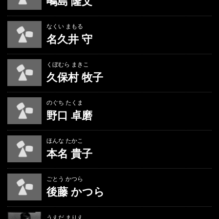
鴫島 隆文
なくい まもる
名久井 守
くぼむら まきこ
久保村 牧子
のぐち たくま
野口 卓磨
ほんな たかこ
本名 貴子
ごとう かつら
後藤 かつら
うえだ まりえ