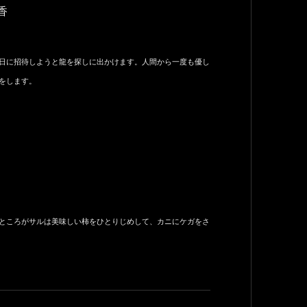
香
日に招待しようと龍を探しに出かけます。人間から一度も優し
をします。
ところがサルは美味しい柿をひとりじめして、カニにケガをさ