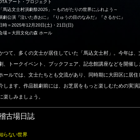
OTA アート・プロジェクト
「馬込文士村演劇祭2025」～ものがたりの世界にふれよう～
演劇公演『泣いた赤おに』『りゅうの目のなみだ』『さるかに』
日時＝2025年12月20日(土)・21日(日)
会場＝大田文化の森 ホール
かつて、多くの文士が居住していた「馬込文士村」。今年は、
劇、トークイベント、ブックフェア、記念館講座などを開催し
ホールでは、文士たちとも交流があり、同時期に大田区に居住
介します。作品観劇前には、お芝居をもっと楽しむための実演
に楽しみましょう。
稽古場日誌
知らない世界