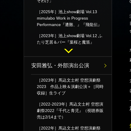
そわけ」
［2025年］池上show劇場 Vol.13
mimulabo Work in Progress
Performance『遭難、』『飛龍伝』
［2023年］池上show劇場 Vol.12 ふ
たり芝居＆バー『葉桜と魔笛』
安田雅弘・外部演出公演
［2023年］馬込文士村 空想演劇祭
2023 作品上映＆演劇公演＋［同時
収録］生ライブ
［2022-2023年］馬込文士村 空想演
劇祭2022『千代と青児』（視聴券販
売は2/14まで）
［2022年］馬込文士村 空想演劇祭