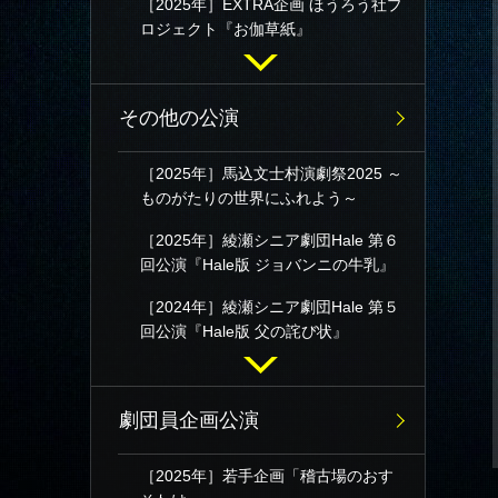
［2025年］EXTRA企画 ほうろう社プ
ロジェクト『お伽草紙』
その他の公演
［2025年］馬込文士村演劇祭2025 ～
ものがたりの世界にふれよう～
［2025年］綾瀬シニア劇団Hale 第６
回公演『Hale版 ジョバンニの牛乳』
［2024年］綾瀬シニア劇団Hale 第５
回公演『Hale版 父の詫び状』
劇団員企画公演
［2025年］若手企画「稽古場のおす