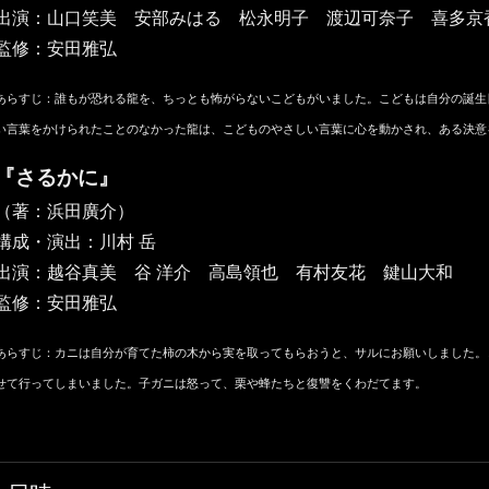
出演：山口笑美 安部みはる 松永明子 渡辺可奈子 喜多京
監修：安田雅弘
あらすじ：誰もが恐れる龍を、ちっとも怖がらないこどもがいました。こどもは自分の誕生
い言葉をかけられたことのなかった龍は、こどものやさしい言葉に心を動かされ、ある決意
『さるかに』
（著：浜田廣介）
構成・演出：川村 岳
出演：越谷真美 谷 洋介 高島領也 有村友花 鍵山大和
監修：安田雅弘
あらすじ：カニは自分が育てた柿の木から実を取ってもらおうと、サルにお願いしました。
せて行ってしまいました。子ガニは怒って、栗や蜂たちと復讐をくわだてます。