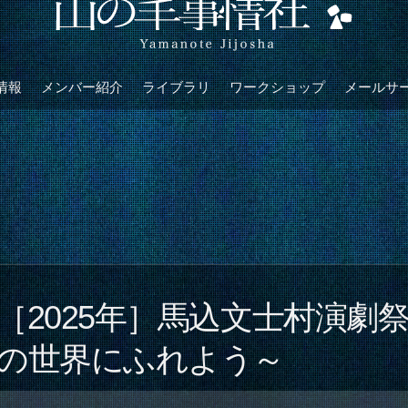
情報
メンバー紹介
ライブラリ
ワークショップ
メールサ
［2025年］馬込文士村演劇祭
の世界にふれよう～