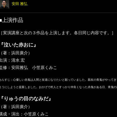
安田 雅弘
■上演作品
［実演講座と次の３作品を上演します。各日同じ内容です。］
『泣いた赤おに』
（著：浜田廣介）
出演：清水 宏
監修：安田雅弘 小笠原くみこ
あらすじ：心優しい赤鬼は人間と友達になりたいと願っていました。親友の青鬼がやってき
ようにしようと提案しました。おかげで村人とすっかり仲良くなった赤鬼がある日、青鬼の
『りゅうの目のなみだ』
（著：浜田廣介）
構成・演出：小笠原くみこ