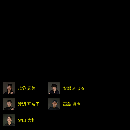
越谷 真美
安部 みはる
渡辺 可奈子
高島 領也
鍵山 大和