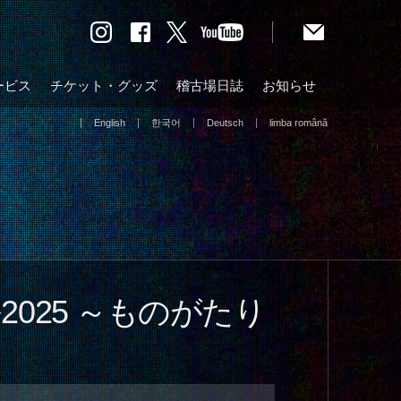
ービス
チケット・グッズ
稽古場日誌
お知らせ
English
한국어
Deutsch
limba română
2025 ～ものがたり