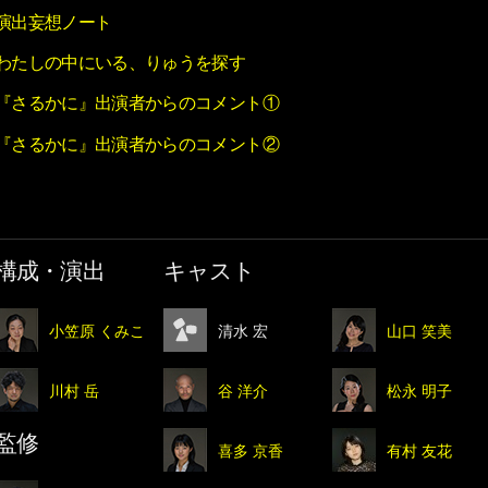
演出妄想ノート
わたしの中にいる、りゅうを探す
『さるかに』出演者からのコメント①
『さるかに』出演者からのコメント②
構成・演出
キャスト
小笠原 くみこ
清水 宏
山口 笑美
川村 岳
谷 洋介
松永 明子
監修
喜多 京香
有村 友花