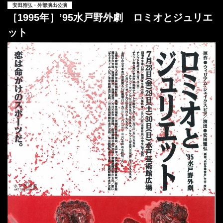
安田雅弘・外部演出公演
［1995年］’95水戸野外劇 ロミオとジュリエ
ット