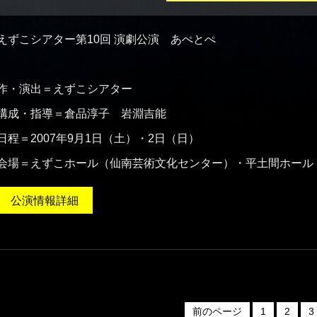
えずこシアター第10回 演劇公演 あぺとぺ
作・演出＝えずこシアター
構成・指導＝倉品淳子 岩淵吉能
日程＝2007年9月1日（土）・2日（日）
会場＝えずこホール（仙南芸術文化センター）・平土間ホール
公演情報詳細
前のページ
1
2
3