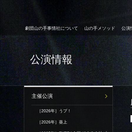
劇団山の手事情社について
山の手メソッド
公演
公演情報
主催公演
［2026年］うプ！
［2026年］葵上