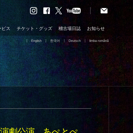
ービス
チケット・グッズ
稽古場日誌
お知らせ
English
한국어
Deutsch
limba română
回 演劇公演 あぺとぺ