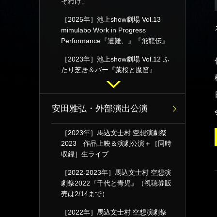
そわけ」
［2025年］池上show劇場 Vol.13
mimulabo Work in Progress
Performance『遭難、』『飛龍伝』
［2023年］池上show劇場 Vol.12 ふ
たり芝居＆バー『葉桜と魔笛』
安田雅弘・外部演出公演
［2023年］馬込文士村 空想演劇祭
2023 作品上映＆演劇公演＋［同時
収録］生ライブ
［2022-2023年］馬込文士村 空想演
劇祭2022『千代と青児』（視聴券販
売は2/14まで）
［2022年］馬込文士村 空想演劇祭