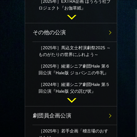
［2025年］EXTRA企画 ほうろう社プ
ロジェクト『お伽草紙』
その他の公演
［2025年］馬込文士村演劇祭2025 ～
ものがたりの世界にふれよう～
［2025年］綾瀬シニア劇団Hale 第６
回公演『Hale版 ジョバンニの牛乳』
［2024年］綾瀬シニア劇団Hale 第５
回公演『Hale版 父の詫び状』
劇団員企画公演
［2025年］若手企画「稽古場のおす