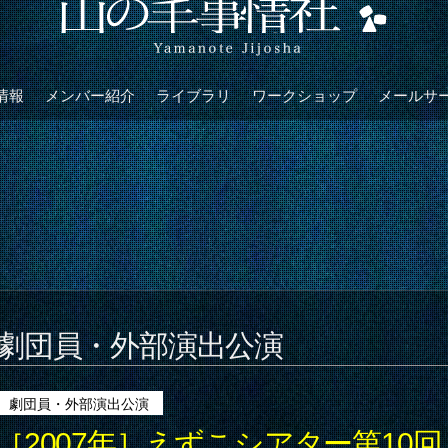
情報
メンバー紹介
ライブラリ
ワークショップ
メールサ
劇団員・外部演出公演
劇団員・外部演出公演
［2007年］えずこシアター第10